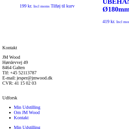
UBEHA
199
kr.
Tilføj til kurv
Incl moms
Ø180m
419
kr.
Incl mo
Kontakt
JM Wood
Hørslevvej 49
8464 Galten
Tlf: +45 52113787
E-mail: jesper@jmwood.dk
CVR: 41 15 02 03
Udforsk
Min Udstilling
Om JM Wood
Kontakt
Min Udstilling